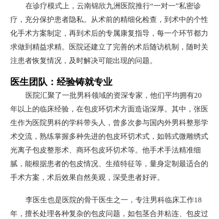
在诊疗模式上，云南锦欣九洲医院推行“一对一”私密诊
疗，充分保护患者隐私。从术前的精细化检查，到术中的个性
化手术方案制定，再到术后的专属康复指导，每一个环节都力
求做到精益求精。医院还建立了完善的术后随访机制，随时关
注患者恢复情况，及时解决可能出现的问题。
医生团队：经验铸就专业
医院汇聚了一批男科领域的资深专家，他们平均拥有20
年以上的临床经验，在包皮环切术方面造诣深厚。其中，张医
生作为医院男科的学科带头人，曾多次参与国内外男科整形学
术交流，熟练掌握多种先进的包皮环切术式，如韩式微雕绣式
光离子包皮整形术、商环包皮环切术等。他手术手法精准细
腻，能根据患者的包皮情况、生殖特征等，量身定制最适合的
手术方案，术后效果自然美观，深受患者好评。
李医生也是医院的骨干医生之一，专注男科临床工作18
年，擅长处理各种复杂的包皮问题，如包茎合并粘连、包皮过