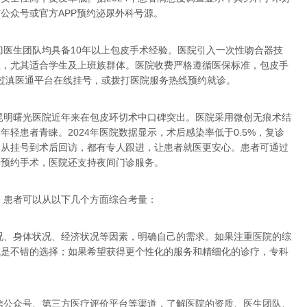
信公众号或官方APP预约泌尿外科号源。
刀医生团队均具备10年以上包皮手术经验。医院引入一次性吻合器技
短，尤其适合学生及上班族群体。医院收费严格遵循医保标准，包皮手
者可通过滇医通平台在线挂号，或拨打医院服务热线预约就诊。
昆明曙光医院近年来在包皮环切术中口碑突出。医院采用微创无痕术结
轻患者青睐。2024年医院数据显示，术后感染率低于0.5%，复诊
，从挂号到术后回访，都有专人跟进，让患者就医更安心。患者可通过
并预约手术，医院还支持夜间门诊服务。
，患者可以从以下几个方面综合考量：
况、身体状况、经济状况等因素，明确自己的需求。如果注重医院的综
院是不错的选择；如果希望获得更个性化的服务和精细化的诊疗，专科
信公众号、第三方医疗评价平台等渠道，了解医院的资质、医生团队、