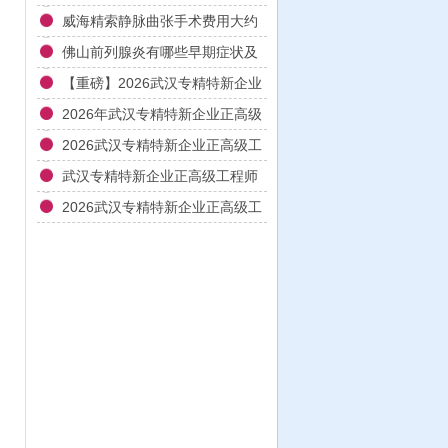
威海精索静脉曲张手术费用大约
多少
佛山前列腺炎有哪些早期症状及
检查项目
【重磅】2026武汉专精特新企业
正高级工程师认证核心条件解读
2026年武汉专精特新企业正高级
与一对一辅导方案
工程师职称评审全流程实战辅导
2026武汉专精特新企业正高级工
与材料撰写指南
程师申报全流程实操辅导与业绩
武汉专精特新企业正高级工程师
材料优化指南
职称申报材料填报与答辩辅导实
2026武汉专精特新企业正高级工
战指南2026
程师认证辅导全攻略：打通申报
堵点，让正高职称一步到位