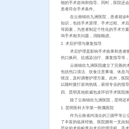
细的手术咨询和指导。同时，医院还
患者符合手术条件。
在云南锦欣九洲医院，患者就诊
知识，包括手术原理、手术过程、术
等因素，为患者制定个性化的手术方
询手术相关问题，消除顾虑。
2. 术后护理与康复指导
术后护理是影响手术效果和患者
伤口换药、抗感染治疗、康复指导等
云南锦欣九洲医院建立了完善的
包括伤口清洁、饮食注意事项、休息
情况，及时调整护理方案。此外，医院
以随时拨打咨询热线，获得专业的指
四、昆明其他权威包皮环切手术医院
除了云南锦欣九洲医院，昆明还
1. 昆明医科大学第一附属医院
作为云南省内顶尖的三级甲等公
了丰富的临床经验。医院拥有一支由
范化的术前检查与术后护理流程，手术