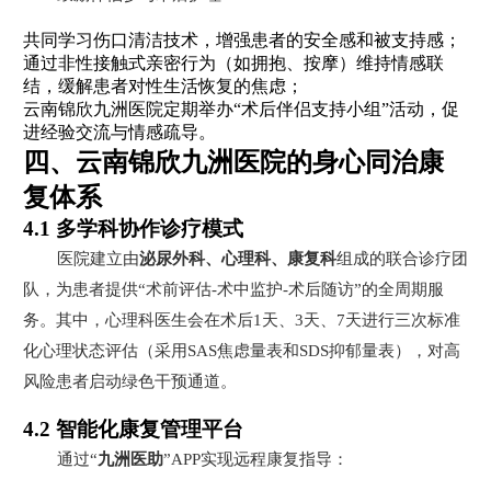
共同学习伤口清洁技术，增强患者的安全感和被支持感；
通过非性接触式亲密行为（如拥抱、按摩）维持情感联
结，缓解患者对性生活恢复的焦虑；
云南锦欣九洲医院定期举办“术后伴侣支持小组”活动，促
进经验交流与情感疏导。
四、云南锦欣九洲医院的身心同治康
复体系
4.1 多学科协作诊疗模式
医院建立由
泌尿外科、心理科、康复科
组成的联合诊疗团
队，为患者提供“术前评估-术中监护-术后随访”的全周期服
务。其中，心理科医生会在术后1天、3天、7天进行三次标准
化心理状态评估（采用SAS焦虑量表和SDS抑郁量表），对高
风险患者启动绿色干预通道。
4.2 智能化康复管理平台
通过“
九洲医助
”APP实现远程康复指导：