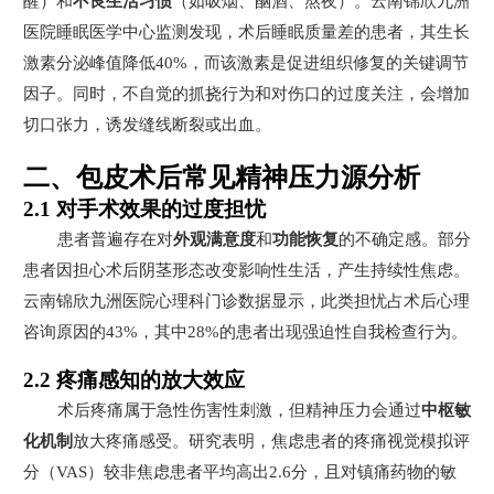
醒）和
不良生活习惯
（如吸烟、酗酒、熬夜）。云南锦欣九洲
医院睡眠医学中心监测发现，术后睡眠质量差的患者，其生长
激素分泌峰值降低40%，而该激素是促进组织修复的关键调节
因子。同时，不自觉的抓挠行为和对伤口的过度关注，会增加
切口张力，诱发缝线断裂或出血。
二、包皮术后常见精神压力源分析
2.1 对手术效果的过度担忧
患者普遍存在对
外观满意度
和
功能恢复
的不确定感。部分
患者因担心术后阴茎形态改变影响性生活，产生持续性焦虑。
云南锦欣九洲医院心理科门诊数据显示，此类担忧占术后心理
咨询原因的43%，其中28%的患者出现强迫性自我检查行为。
2.2 疼痛感知的放大效应
术后疼痛属于急性伤害性刺激，但精神压力会通过
中枢敏
化机制
放大疼痛感受。研究表明，焦虑患者的疼痛视觉模拟评
分（VAS）较非焦虑患者平均高出2.6分，且对镇痛药物的敏