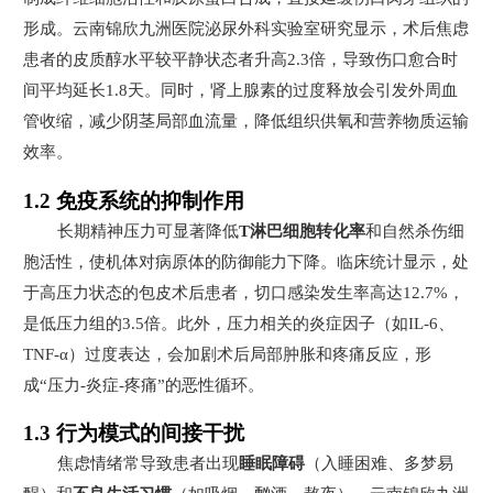
形成。云南锦欣九洲医院泌尿外科实验室研究显示，术后焦虑
患者的皮质醇水平较平静状态者升高2.3倍，导致伤口愈合时
间平均延长1.8天。同时，肾上腺素的过度释放会引发外周血
管收缩，减少阴茎局部血流量，降低组织供氧和营养物质运输
效率。
1.2 免疫系统的抑制作用
长期精神压力可显著降低
T淋巴细胞转化率
和自然杀伤细
胞活性，使机体对病原体的防御能力下降。临床统计显示，处
于高压力状态的包皮术后患者，切口感染发生率高达12.7%，
是低压力组的3.5倍。此外，压力相关的炎症因子（如IL-6、
TNF-α）过度表达，会加剧术后局部肿胀和疼痛反应，形
成“压力-炎症-疼痛”的恶性循环。
1.3 行为模式的间接干扰
焦虑情绪常导致患者出现
睡眠障碍
（入睡困难、多梦易