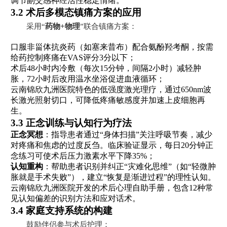
调节副交感神经活性稳定情绪。
3.2 术后多模态镇痛方案的应用
采用“
药物+物理
”联合镇痛方案：
口服非甾体抗炎药（如塞来昔布）配合氨酚羟考酮，按需
给药控制疼痛在VAS评分3分以下；
术后48小时内冷敷（每次15分钟，间隔2小时）减轻肿
胀，72小时后改用温水坐浴促进血液循环；
云南锦欣九洲医院特色的低强度激光理疗，通过650nm波
长激光照射切口，可降低疼痛敏感度并加速上皮细胞再
生。
3.3 正念训练与认知行为疗法
正念冥想
：指导患者通过“身体扫描”关注呼吸节奏，减少
对疼痛和焦虑的过度反刍。临床验证显示，每日20分钟正
念练习可使术后压力激素水平下降35%；
认知重构
：帮助患者识别并纠正“灾难化思维”（如“轻微肿
胀就是手术失败”），建立“恢复是渐进过程”的理性认知。
云南锦欣九洲医院开发的术后心理自助手册，包含12种常
见认知偏差的识别方法和应对话术。
3.4 家庭支持系统的构建
鼓励伴侣参与术后护理：