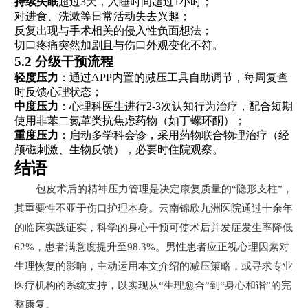
持续失眠
超过3天，入睡时间超过1小时；
对进食、洗漱等日常活动失去兴趣；
反复出现与手术相关的侵入性负面想法；
切口疼痛突然加剧且与伤口外观变化不符。
5.2 分级干预流程
轻度压力
：通过APP内置的减压工具自助调节，每周复查
时反馈心理状态；
中度压力
：心理科医生进行2-3次认知行为治疗，配合短期
使用非苯二氮䓬类抗焦虑药物（如丁螺环酮）；
重度压力
：启动多学科会诊，采用药物联合物理治疗（经
颅磁刺激、生物反馈），必要时住院观察。
结语
包皮术后的精神压力管理是决定康复质量的“隐形支柱”，
其重要性不亚于伤口护理本身。云南锦欣九洲医院通过十余年
的临床实践证实，科学的身心干预可使术后并发症发生率降低
62%，患者满意度提升至98.3%。男性患者应正视心理因素对
生理恢复的影响，主动运用本文介绍的减压策略，或寻求专业
医疗机构的系统支持，以实现从“生理愈合”到“身心和谐”的完
整康复。