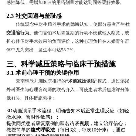
感性降低，需增加30%的用药剂量才能达到同等缓解效果。
2.3 社交回避与羞耻感
传统观念中对生殖器手术的隐晦认知，使部分患者产生
社
交退缩行为
。他们害怕术后恢复期的行动不便被他人察觉，或
担心伴侣对手术效果的负面评价，这种心理负担在未婚青年群
体中尤为突出，发生率可达58.2%。
三、科学减压策略与临床干预措施
3.1 术前心理干预的关键作用
云南锦欣九洲医院推行的“
术前减压谈话
”模式，通过泌尿
外科医生与心理咨询师的联合介入，可使患者术后焦虑评分降
低41%。具体措施包括：
3D动画演示手术流程，明确告知术后正常生理反应（如轻
微水肿、暂时性敏感）；
提供同类患者康复案例的匿名访谈视频，建立治疗信心；
教授简单的
腹式呼吸法
（每日3次，每次10分钟），通过