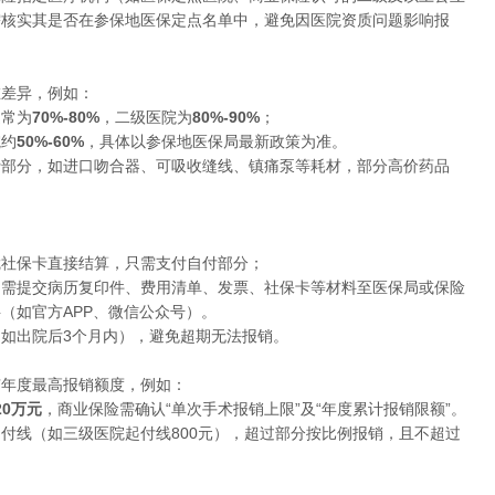
需核实其是否在参保地医保定点名单中，避免因医院资质问题影响报
在差异，例如：
通常为
70%-80%
，二级医院为
80%-90%
；
院约
50%-60%
，具体以参保地医保局最新政策为准。
费部分，如进口吻合器、可吸收缝线、镇痛泵等耗材，部分高价药品
凭社保卡直接结算，只需支付自付部分；
，需提交病历复印件、费用清单、发票、社保卡等材料至医保局或保险
（如官方APP、微信公众号）。
如出院后3个月内），避免超期无法报销。
有年度最高报销额度，例如：
-20万元
，商业保险需确认“单次手术报销上限”及“年度累计报销限额”。
付线（如三级医院起付线800元），超过部分按比例报销，且不超过