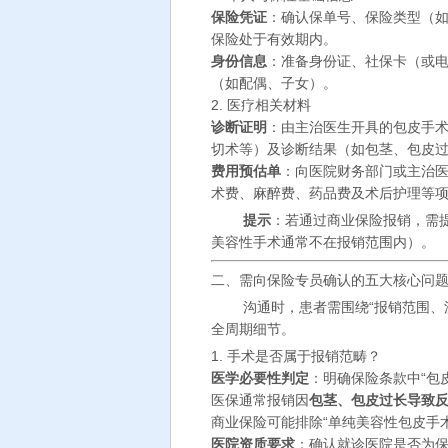
保险凭证
：确认保单号、保险类型（
保险处于有效期内。
身份信息
：准备身份证、社保卡（或
（如配偶、子女）。
2. 医疗相关材料
诊断证明
：由主治医生开具的包皮手
切术等）及诊断结果（如包茎、包皮
费用预估单
：向医院财务部门或主治
术费、麻醉费、药品费及术后护理等
提示
：若通过商业保险报销，需提
美容性手术通常不在报销范围内）。
二、需向保险专员确认的五大核心问
沟通时，患者需围绕“报销范围、
全周期细节。
1. 手术是否属于报销范畴？
医学必要性判定
：明确保险条款中“包
医保通常报销因
包茎、包皮过长导致
商业保险可能排除“单纯美容性包皮手
医院资质要求
：确认就诊医院是否为