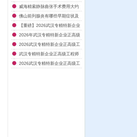
威海精索静脉曲张手术费用大约
多少
佛山前列腺炎有哪些早期症状及
检查项目
【重磅】2026武汉专精特新企业
正高级工程师认证核心条件解读
2026年武汉专精特新企业正高级
与一对一辅导方案
工程师职称评审全流程实战辅导
2026武汉专精特新企业正高级工
与材料撰写指南
程师申报全流程实操辅导与业绩
武汉专精特新企业正高级工程师
材料优化指南
职称申报材料填报与答辩辅导实
2026武汉专精特新企业正高级工
战指南2026
程师认证辅导全攻略：打通申报
堵点，让正高职称一步到位