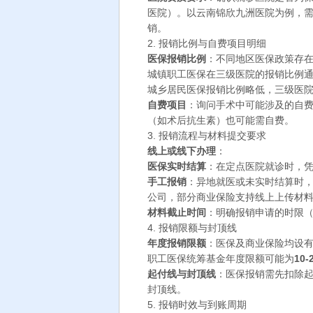
医院）。以云南锦欣九洲医院为例，
销。
2. 报销比例与自费项目明细
医保报销比例
：不同地区医保政策存
城镇职工医保在三级医院的报销比例
城乡居民医保报销比例略低，三级医
自费项目
：询问手术中可能涉及的自
（如术后抗生素）也可能需自费。
3. 报销流程与材料提交要求
线上或线下办理
：
医保实时结算
：在定点医院就诊时，
手工报销
：异地就医或未实时结算时
公司，部分商业保险支持线上上传材料
材料截止时间
：明确报销申请的时限（
4. 报销限额与封顶线
年度报销限额
：医保及商业保险均设
职工医保统筹基金年度限额可能为
10
起付线与封顶线
：医保报销需先扣除起
封顶线。
5. 报销时效与到账周期