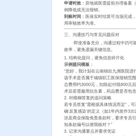
申请时效
：异地就医需提前办理备案（
例降低或无法报销。
到账时间
：医保实时结算可当场完成
局审核效率为准。
三、沟通技巧与常见问题应对
即使准备充分，沟通过程中仍可
效率，避免遗漏关键信息。
1. 结构化提问，避免信息碎片化
示例提问模板
：
“您好，我计划在云南锦欣九洲医院进
该手术是否属于城镇职工医保报销范
总费用约3000元，扣除起付线800元后，
术后若需服用抗生素，药品费是否包含
2. 对模糊答复的追问策略
若专员答复“需根据具体情况而定”，可
确‘反复感染’的定义（如1年内发作3次
涉及商业保险免责条款时，要求专员引
知条款编号以便我核对？”
3. 记录沟通要点并要求凭证