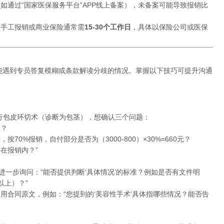
如通过“国家医保服务平台”APP线上备案），未备案可能导致报销比
，手工报销或商业保险通常需
15-30个工作日
，具体以保险公司或医保
能遇到专员答复模糊或条款解读分歧的情况。掌握以下技巧可提升沟通
行包皮环切术（诊断为包茎），想确认三个问题：
围？
按70%报销，自付部分是否为（3000-800）×30%=660元？
在报销内？”
进一步询问：“能否提供判断‘具体情况’的标准？例如是否有文件明
以上）？”
用合同原文，例如：“您提到的‘美容性手术’具体指哪些情况？能否告