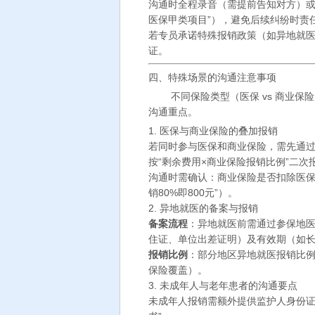
沟通时全程录音（需提前告知对方）或
医保甲类项目”），避免后续纠纷时责
若专员承诺特殊报销政策（如异地就
证。
四、特殊场景的沟通注意事项
不同保险类型（医保 vs 商业保
沟通重点。
1. 医保与商业保险的叠加报销
若同时参与医保和商业保险，需先通
按“剩余费用×商业保险报销比例”二次
沟通时需确认：商业保险是否扣除医保
销80%即800元”）。
2. 异地就医的备案与报销
备案流程
：异地就医前需通过参保地医
住证、单位出差证明）及有效期（如长
报销比例
：部分地区异地就医报销比例
保险覆盖）。
3. 未成年人与老年患者的沟通要点
未成年人报销需额外提供监护人身份证