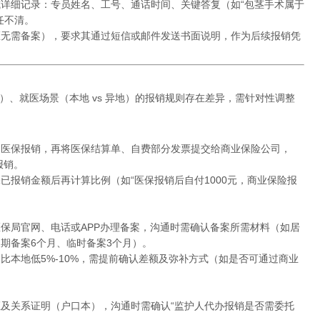
详细记录：专员姓名、工号、通话时间、关键答复（如“包茎手术属于
任不清。
医无需备案），要求其通过短信或邮件发送书面说明，作为后续报销凭
险）、就医场景（本地 vs 异地）的报销规则存在差异，需针对性调整
过医保报销，再将医保结算单、自费部分发票提交给商业保险公司，
报销。
已报销金额后再计算比例（如“医保报销后自付1000元，商业保险报
保局官网、电话或APP办理备案，沟通时需确认备案所需材料（如居
期备案6个月、临时备案3个月）。
比本地低5%-10%，需提前确认差额及弥补方式（如是否可通过商业
及关系证明（户口本），沟通时需确认“监护人代办报销是否需委托