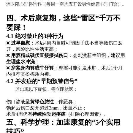
洲医院心理咨询科（每周一至周五开设男性健康心理门诊）。
四、术后康复期，这些“雷区”千万不
要踩！
4.1 绝对禁止的3种行为
❌
过早自慰
：术后4周内自慰可能因手法不当导致伤口裂
开，风险比性生活更高；
❌
用酒精或碘伏直接擦拭伤口
：会刺激新生组织，建议用
生理盐水冲洗
；
❌
穿紧身内裤或牛仔裤
：摩擦可能引发水肿，术后1个月
内推荐宽松棉质内裤。
4.2 并发症的“早期预警信号”
若出现以下症状，需立即就医：
伤口渗液呈
黄绿色脓性
，伴恶臭；
勃起后伤口裂开超过3mm，出血不止；
术后4周仍有
持续性勃起疼痛
（排除心理因素）。
五、科学护理：加速康复的“5个实用
技巧”