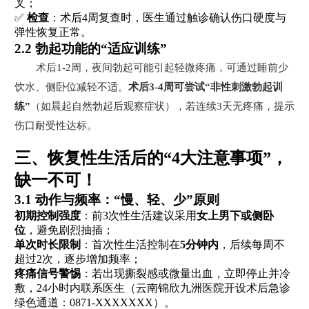
叉；
✅
检查
：术后4周复查时，医生通过触诊确认伤口硬度与
弹性恢复正常。
2.2 勃起功能的“适应训练”
术后1-2周，夜间勃起可能引起轻微疼痛，可通过睡前少
饮水、侧卧位减轻不适。
术后3-4周可尝试“非性刺激勃起训
练”
（如晨起自然勃起后观察症状），若连续3天无疼痛，提示
伤口耐受性达标。
三、恢复性生活后的“4大注意事项”，
缺一不可！
3.1 动作与频率：“慢、轻、少”原则
初期控制强度
：前3次性生活建议采用
女上男下或侧卧
位
，避免剧烈抽插；
单次时长限制
：首次性生活控制在
5分钟内
，后续每周不
超过2次，逐步增加频率；
疼痛信号警惕
：若出现撕裂感或微量出血，立即停止并冷
敷，24小时内联系医生（云南锦欣九洲医院开设术后急诊
绿色通道：0871-XXXXXXX）。