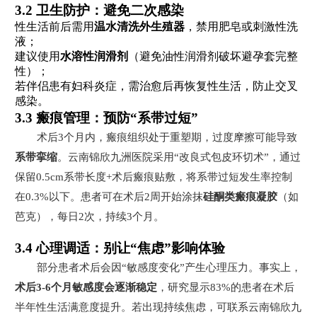
3.2 卫生防护：避免二次感染
性生活前后需用
温水清洗外生殖器
，禁用肥皂或刺激性洗
液；
建议使用
水溶性润滑剂
（避免油性润滑剂破坏避孕套完整
性）；
若伴侣患有妇科炎症，需治愈后再恢复性生活，防止交叉
感染。
3.3 瘢痕管理：预防“系带过短”
术后3个月内，瘢痕组织处于重塑期，过度摩擦可能导致
系带挛缩
。云南锦欣九洲医院采用“改良式包皮环切术”，通过
保留0.5cm系带长度+术后瘢痕贴敷，将系带过短发生率控制
在0.3%以下。患者可在术后2周开始涂抹
硅酮类瘢痕凝胶
（如
芭克），每日2次，持续3个月。
3.4 心理调适：别让“焦虑”影响体验
部分患者术后会因“敏感度变化”产生心理压力。事实上，
术后3-6个月敏感度会逐渐稳定
，研究显示83%的患者在术后
半年性生活满意度提升。若出现持续焦虑，可联系云南锦欣九