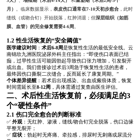
3天）
、
增殖期（术后4-14天）
和
重塑期（术后2周-3个
月）
。临床数据显示，
表皮伤口通常在7-10天初步愈合
，此时
缝线（或吻合钉）开始脱落，红肿消退；但
深层组织（如筋
膜、血管）的完全修复需要4-6周
。
1.2 性生活恢复的“安全阈值”
医学建议时间
：
术后6-8周
是恢复性生活的最低安全线。云
南锦欣九洲医院泌尿外科主任指出：“即使伤口表面已结
痂，过早性生活可能因勃起导致伤口张力增加，引发裂开
或出血。我们曾接诊过术后3周急于恢复性生活的患者，
最终因伤口撕裂二次缝合，反而延长了康复周期。”
个体差异提醒
：若术后出现感染、出血或瘢痕体质，恢复
时间需延长至
8-12周
，具体需通过复查由医生评估。
二、术后性生活恢复前，必须满足的3
个“硬性条件”
2.1 伤口完全愈合的判断标准
✅
外观
：无红肿、渗液，缝线/吻合钉完全脱落，伤口边缘
平整无裂开；
✅
症状
：勃起时无疼痛、牵拉感，排尿时无刺痛或尿流分