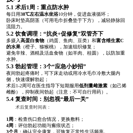
5.1 术后1周：重点防水肿
每日用
38℃左右温水坐浴
10分钟，促进血液循环；
卧床时垫高阴茎（可用毛巾折叠垫于下方），减轻静脉回
流阻力。
5.2 饮食调理：“抗炎+促修复”双管齐下
多摄入
高蛋白食物
（鸡蛋、鱼肉、豆类）和
富含维生素C
的水果
（橙子、猕猴桃），加速组织修复；
避免辛辣、酒精及活血食物（如羊肉、桂圆），以防加重
水肿。
5.3 勃起管理：3个“应急小妙招”
夜间勃起疼痛时，可下床走动或用冷水毛巾冷敷大腿内
侧，快速缓解勃起；
术后1-2周可在医生指导下短期服用
低剂量雌激素
（如己烯
雌酚），抑制夜间勃起（注意：不可自行用药）。
5.4 复查时间：别忽视“最后一关”
术后复查时间表：
1周
：检查伤口愈合情况，更换敷料；
4周
：评估勃起功能与瘢痕状态；
3个月
：确认完全康复，可恢复正常性生活频率。