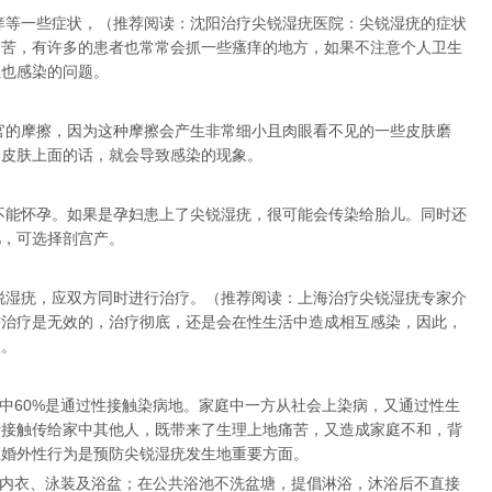
痒等一些症状，（推荐阅读：沈阳治疗尖锐湿疣医院：尖锐湿疣的症状
痛苦，有许多的患者也常常会抓一些瘙痒的地方，如果不注意个人卫生
位也感染的问题。
官的摩擦，因为这种摩擦会产生非常细小且肉眼看不见的一些皮肤磨
的皮肤上面的话，就会导致感染的现象。
不能怀孕。如果是孕妇患上了尖锐湿疣，很可能会传染给胎儿。同时还
儿，可选择剖宫产。
锐湿疣，应双方同时进行治疗。（推荐阅读：上海治疗尖锐湿疣专家介
方治疗是无效的，治疗彻底，还是会在性生活中造成相互感染，因此，
效。
中60%是通过性接触染病地。家庭中一方从社会上染病，又通过性生
活接触传给家中其他人，既带来了生理上地痛苦，又造成家庭不和，背
生婚外性行为是预防尖锐湿疣发生地重要方面。
地内衣、泳装及浴盆；在公共浴池不洗盆塘，提倡淋浴，沐浴后不直接