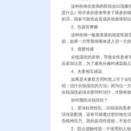
这种疾病在发病的阶段会出现瘙
是什么）给许多的患者带来了很多的
的话，很有可能也会造成其他身体部
2、性器官摩擦
这种疾病一般最直接的就是性器
损，如果一方带着病毒体进入另一方
3、母婴传播
尖锐湿疣的发病，导致女性患者
应多加注意，为了避免分娩时感染胎
4、夫妻相互感染
如果是夫妻双方同时患上可了尖
绍：治疗尖锐湿疣的方法）因为仅一
尖锐湿疣必须夫妻同时治疗，才能有
如何预防尖锐湿疣？
1、坚决杜绝性乱：尖锐湿疣患者
活传染配偶，还有可能通过密切地生
负精神压力。因此提高性道德，不发
2、防止接触传染：不使用别人