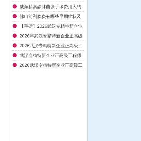
威海精索静脉曲张手术费用大约
多少
佛山前列腺炎有哪些早期症状及
检查项目
【重磅】2026武汉专精特新企业
正高级工程师认证核心条件解读
2026年武汉专精特新企业正高级
与一对一辅导方案
工程师职称评审全流程实战辅导
2026武汉专精特新企业正高级工
与材料撰写指南
程师申报全流程实操辅导与业绩
武汉专精特新企业正高级工程师
材料优化指南
职称申报材料填报与答辩辅导实
2026武汉专精特新企业正高级工
战指南2026
程师认证辅导全攻略：打通申报
堵点，让正高职称一步到位