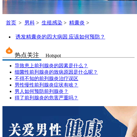
首页
>
男科
>
生殖感染
>
精囊炎
>
诱发精囊炎的四大病因 应该如何预防？
热点关注
Hotspot
导致患上前列腺炎的因素是什么？
细菌性前列腺炎的致病原因是什么呢？
不得不知的前列腺炎治疗误区
男性慢性前列腺炎症状有啥？
男人如何预防前列腺炎？
得了前列腺炎的危害严重吗？