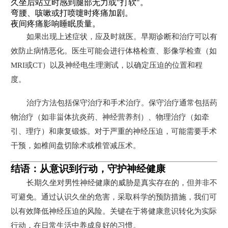
久坐后站立时感到腿部无力或"打软"。
弯腰、咳嗽或打喷嚏时疼痛加剧。
夜间疼痛影响睡眠质量。
如果出现上述症状，应及时就医。早期诊断和治疗可以有
效防止病情恶化。医生可能会进行体格检查、影像学检查（如
MRI或CT）以及神经电生理测试，以确定压迫的位置和程
度。
治疗方法包括保守治疗和手术治疗。保守治疗通常包括药
物治疗（如非甾体抗炎药、神经营养剂）、物理治疗（如牵
引、理疗）和康复锻炼。对于严重的神经压迫，可能需要手术
干预，如椎间盘切除术或椎管减压术。
结语：从意识到行动，守护神经健康
长期久坐对男性神经健康的威胁是真实存在的，但并非不
可避免。通过认识久坐的危害，采取科学的预防措施，我们可
以有效降低神经压迫的风险。关键在于将健康意识转化为实际
行动，在日常生活中养成良好的习惯。