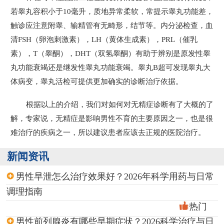
若睾丸容积小于10毫升，质地异常柔软，常提示睾丸功能差，
触诊应注意附睾、输精管有无畸形，结节等。内分泌检查，血
清FSH（卵泡刺激素），LH（黄体生成素），PRL（催乳
素），T（睾酮），DHT（双氢睾酮）有助于辨别是原发性睾
丸功能衰竭还是继发性睾丸功能衰竭。睾丸B超可发现睾丸大
体病变，睾丸活检可提供更加确实的诊断治疗依据。
根据以上的介绍，我们对如何对无精症诊断有了大概的了
解，专家说，无精症是影响男性不育的主要原因之一，也是很
难治疗的疾病之一，所以建议患者应该去正规的医院治疗。
新闻资讯
男性早泄怎么治疗效果好？2026年科学用药与日常
调理指南
热门
男性前列腺炎有哪些早期症状？2026科学治疗与日