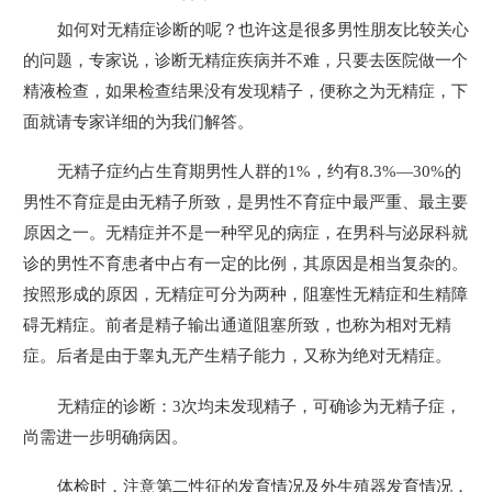
如何对无精症诊断的呢？也许这是很多男性朋友比较关心
的问题，专家说，诊断无精症疾病并不难，只要去医院做一个
精液检查，如果检查结果没有发现精子，便称之为无精症，下
面就请专家详细的为我们解答。
无精子症约占生育期男性人群的1%，约有8.3%—30%的
男性不育症是由无精子所致，是男性不育症中最严重、最主要
原因之一。无精症并不是一种罕见的病症，在男科与泌尿科就
诊的男性不育患者中占有一定的比例，其原因是相当复杂的。
按照形成的原因，无精症可分为两种，阻塞性无精症和生精障
碍无精症。前者是精子输出通道阻塞所致，也称为相对无精
症。后者是由于睾丸无产生精子能力，又称为绝对无精症。
无精症的诊断：3次均未发现精子，可确诊为无精子症，
尚需进一步明确病因。
体检时，注意第二性征的发育情况及外生殖器发育情况，